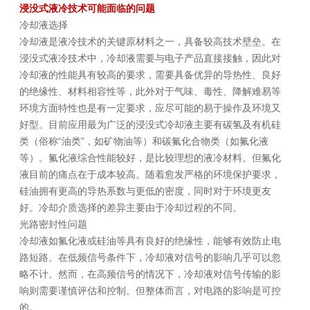
浸没式液冷技术可能面临的问题
冷却液选择
冷却液是液冷技术的关键原材料之一，具备较高技术壁垒。在
浸没式液冷技术中，冷却液需要与电子产品直接接触，因此对
冷却液的性能具有较高的要求，需要具备优异的导热性、良好
的绝缘性、材料相容性等，此外对于气味、毒性、降解难易等
环境方面特性也是有一定要求，应尽可能的易于操作及环境又
好型。目前应用最为广泛的浸没式冷却液主要有碳氢及有机硅
类（俗称“油类”，如矿物油等）和碳氟化合物类（如氟化液
等）。氟化液综合性能较好，是比较理想的液冷材料。但氟化
液目前的痛点在于成本较高。随着愈发严格的环境保护要求，
硅油拥有更高的导热系数与更低的密度，同时对于环境更友
好。冷却介质选择的差异主要由于冷却过程的不同。
光路密封性问题
冷却液如氟化液或硅油等具有良好的绝缘性，能够有效防止电
路短路。在低频信号条件下，冷却液对信号的影响几乎可以忽
略不计。然而，在高频信号的情况下，冷却液对信号传输的影
响则需要谨慎评估和控制。但整体而言，对电路的影响是可控
的。