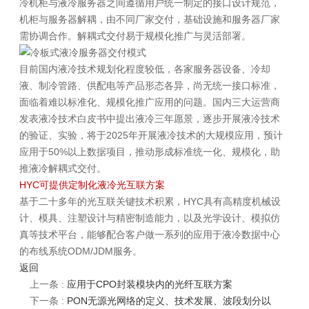
冷机柜与液冷服务器之间遵循用户统一制定的接口设计规范，
机柜与服务器解耦，由不同厂家交付，基础设施和服务器厂家
需协调合作。解耦式交付易于规模化推广与灵活部署。
目前国内液冷技术规划化程度较低，各家服务器设备、冷却
液、制冷管路、供配电等产品形态各异，尚无统一接口标准，
面临着难以标准化、规模化推广应用的问题。国内三大运营商
发表液冷技术白皮书中提出液冷三年愿景，逐步开展液冷技术
的验证、实验，将于2025年开展液冷技术的大规模应用，预计
应用于50%以上数据项目，推动形成标准统一化、规模化，助
推液冷解耦式交付。
HYC可提供定制化液冷光互联方案
基于二十多年的光互联关键技术积累，HYC具有高精度机械设
计、模具、注塑设计与精密制造能力，以及光学设计、模拟仿
真等技术平台，能够配合客户做一系列的应用于液冷数据中心
的布线系统ODM/JDM服务。
返回
上一条 :
应用于CPO封装模块内的光纤互联方案
下一条 :
PON无源光网络的定义、技术发展、波段划分以