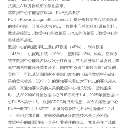
法满足AI服务器机柜的散热需求。
②数据中心节能需求驱动，PUE更高要求
PUE（Power Usage Effectiveness）是评价数据中心能源效率
的核心指标，计算公式为 PUE = 数据中心总能耗/IT设备能耗，
数值越接近1，数据中心能效越高，PUE的值越高，数据中心的
整体效率越低。
数据中心的电能消耗主要由IT设备（45%）、制冷设备
（43%）、供配电系统（10%）、照明等（2%）构成。空调系
统在数据中心能耗占比仅次于IT设备，在无法升级IT系统时，降
低空调系统能耗是重要环节。国内在“双碳” “东数西算” 政策的
导向下，可以从近期国家有关部门发布的《绿色数据中心政府
采购需求标准（试行）》的通知要求看出对于PUE的要求越来
越高，其通知要求采购人采购数据中心相关设备、运维服务
时，从2023年6月起数据中心PUE不高于1.4，2025年起数据中
心PUE不高于1.3。 根据CDCC与浪潮信息，风冷方案数据中心
PUE一般在1.4-1.5左右，而液冷数据中心PUE可降低至1.2以
下，采用更加节能、效率较高的液冷散热技术是大势所趋。
数据中心的能源消耗一直是行业关注的焦点，尤其是在全球能