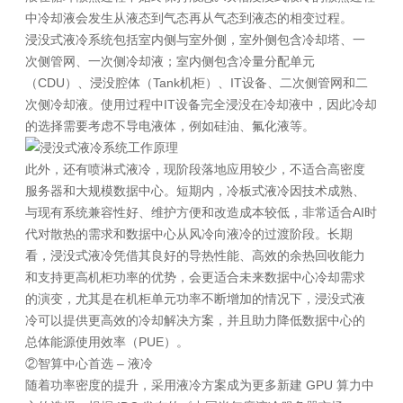
中冷却液会发生从液态到气态再从气态到液态的相变过程。
浸没式液冷系统包括室内侧与室外侧，室外侧包含冷却塔、一
次侧管网、一次侧冷却液；室内侧包含冷量分配单元
（CDU）、浸没腔体（Tank机柜）、IT设备、二次侧管网和二
次侧冷却液。使用过程中IT设备完全浸没在冷却液中，因此冷却
的选择需要考虑不导电液体，例如硅油、氟化液等。
此外，还有喷淋式液冷，现阶段落地应用较少，不适合高密度
服务器和大规模数据中心。短期内，冷板式液冷因技术成熟、
与现有系统兼容性好、维护方便和改造成本较低，非常适合AI时
代对散热的需求和数据中心从风冷向液冷的过渡阶段。长期
看，浸没式液冷凭借其良好的导热性能、高效的余热回收能力
和支持更高机柜功率的优势，会更适合未来数据中心冷却需求
的演变，尤其是在机柜单元功率不断增加的情况下，浸没式液
冷可以提供更高效的冷却解决方案，并且助力降低数据中心的
总体能源使用效率（PUE）。
②智算中心首选 – 液冷
随着功率密度的提升，采用液冷方案成为更多新建 GPU 算力中