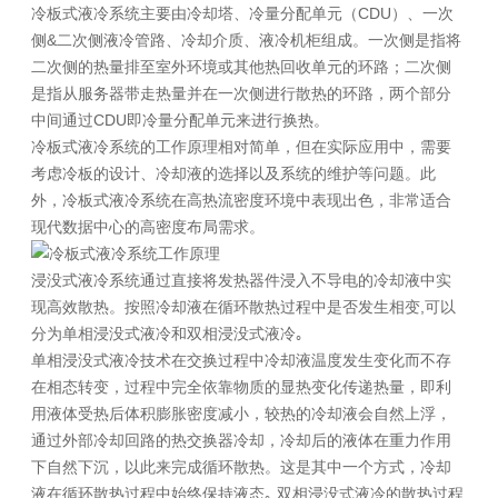
冷板式液冷系统主要由冷却塔、冷量分配单元（CDU）、一次
侧&二次侧液冷管路、冷却介质、液冷机柜组成。一次侧是指将
二次侧的热量排至室外环境或其他热回收单元的环路；二次侧
是指从服务器带走热量并在一次侧进行散热的环路，两个部分
中间通过CDU即冷量分配单元来进行换热。
冷板式液冷系统的工作原理相对简单，但在实际应用中，需要
考虑冷板的设计、冷却液的选择以及系统的维护等问题。此
外，冷板式液冷系统在高热流密度环境中表现出色，非常适合
现代数据中心的高密度布局需求。
浸没式液冷系统通过直接将发热器件浸入不导电的冷却液中实
现高效散热。按照冷却液在循环散热过程中是否发生相变,可以
分为单相浸没式液冷和双相浸没式液冷｡
单相浸没式液冷技术在交换过程中冷却液温度发生变化而不存
在相态转变，过程中完全依靠物质的显热变化传递热量，即利
用液体受热后体积膨胀密度减小，较热的冷却液会自然上浮，
通过外部冷却回路的热交换器冷却，冷却后的液体在重力作用
下自然下沉，以此来完成循环散热。这是其中一个方式，冷却
液在循环散热过程中始终保持液态｡ 双相浸没式液冷的散热过程