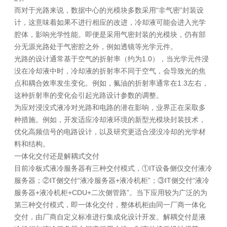
而对于光路来说，数据中心的光模块多数采用“非气密”封装设
计，这意味着如果不进行相应的改进，冷却液可能会进入光学
腔体，影响光学性能。即便是采用气密封装的光模块，仍有部
分无源光路处于气密腔之外，例如透镜等光学元件。
光路的设计通常基于空气的折射率（约为1.0），当光学元件浸
没在冷却液中时，冷却液的折射率不同于空气，会导致光的焦
点和耦合效率发生变化。例如，氟油的折射率通常在1.3左右，
这种折射率的变化会引起光路设计参数的调整。
为应对浸没式液冷对光路和电路的潜在影响，业界正在采取多
种措施。例如，开发适应冷却液环境的新型光模块封装技术，
优化高频信号的电路设计，以及研究更适合浸没冷却的光学材
料和结构。
一体化交付还是解耦式交付
目前冷板式液冷服务器有三种交付模式，①IT设备侧仅交付液冷
服务器；②IT侧交付“液冷服务器+液冷机柜”；③IT侧交付“液冷
服务器+液冷机柜+CDU+二次侧管路”。当下应用较为广泛的为
第三种交付模式，即一体化交付，整体机柜由同一厂商一体化
交付，由厂商自定义标准进行集成化设计开发。解耦交付是液