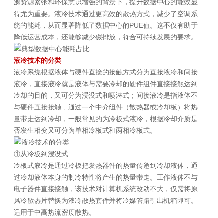
源资源紧张和环保意识增强的背景下，提升数据中心的能效显
得尤为重要。液冷技术通过更高效的散热方式，减少了空调系
统的能耗，从而显著降低了数据中心的PUE值。这不仅有助于
降低运营成本，还能够减少碳排放，符合可持续发展的要求。
液冷技术的分类
液冷系统根据液体与硬件直接的接触方式分为直接液冷和间接
液冷，直接液冷就是液体与需要冷却的硬件组件直接接触达到
冷却的目的，又可分为浸没式和喷淋式；间接液冷是指液体不
与硬件直接接触，通过一个中介组件（散热器或冷却板）将热
量带走达到冷却，一般常见的为冷板式液冷，根据冷却介质是
否发生相变又可分为单相冷板式和两相冷板式。
①从冷板到浸没式
冷板式液冷是通过冷板把发热器件的热量传递到冷却液体，通
过冷却液体本身的制冷特性将产生的热量带走。工作液体不与
电子器件直接接触，该技术对计算机系统改动不大，仅需将原
风冷散热片替换为液冷散热套件并将冷媒管路引出机箱即可。
适用于中高热流密度散热。