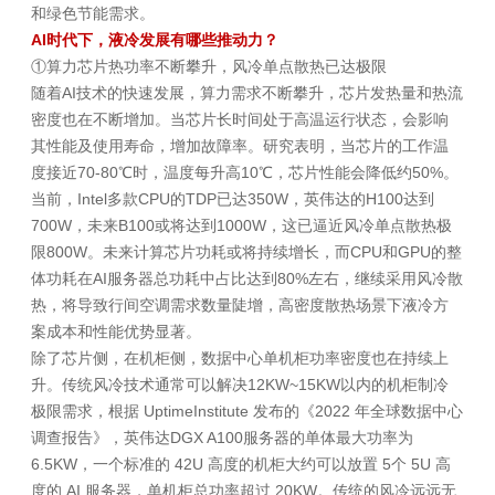
和绿色节能需求。
AI时代下，液冷发展有哪些推动力？
①算力芯片热功率不断攀升，风冷单点散热已达极限
随着AI技术的快速发展，算力需求不断攀升，芯片发热量和热流
密度也在不断增加。当芯片长时间处于高温运行状态，会影响
其性能及使用寿命，增加故障率。研究表明，当芯片的工作温
度接近70-80℃时，温度每升高10℃，芯片性能会降低约50%。
当前，Intel多款CPU的TDP已达350W，英伟达的H100达到
700W，未来B100或将达到1000W，这已逼近风冷单点散热极
限800W。未来计算芯片功耗或将持续增长，而CPU和GPU的整
体功耗在AI服务器总功耗中占比达到80%左右，继续采用风冷散
热，将导致行间空调需求数量陡增，高密度散热场景下液冷方
案成本和性能优势显著。
除了芯片侧，在机柜侧，数据中心单机柜功率密度也在持续上
升。传统风冷技术通常可以解决12KW~15KW以内的机柜制冷
极限需求，根据 UptimeInstitute 发布的《2022 年全球数据中心
调查报告》，英伟达DGX A100服务器的单体最大功率为
6.5KW，一个标准的 42U 高度的机柜大约可以放置 5个 5U 高
度的 AI 服务器，单机柜总功率超过 20KW。传统的风冷远远无