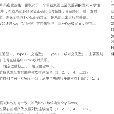
和高密度连接，更取决于一个常被忽视但至关重要的因素 – 极性
2
亿
的系统中，布线系统必须保证正确的信号极性，使链路的一端（发射
C
此，确保全链路Tx/Rx正确对应，是系统正常运行的关键。
器通过Key（定位键）方向来管理，两种Key被定义：键向上
2
。
2
（直通型）、Type B（交错型）、Type C（成对交叉型）。主要区别
信号在链路中Tx/Rx映射关系。
同，一端定位键朝上，一端定位键朝下。
纤芯按从左至右的顺序依次排列编号（1、2、3、4……12）。
，纤芯排列与另一端完全一致，从左至右的顺序依次排列编号（1、2、
端Key方向一致（均为Key Up或均为Key Down）。
从左至右的顺序依次排列为连续编号（1、2、3、4……12）。